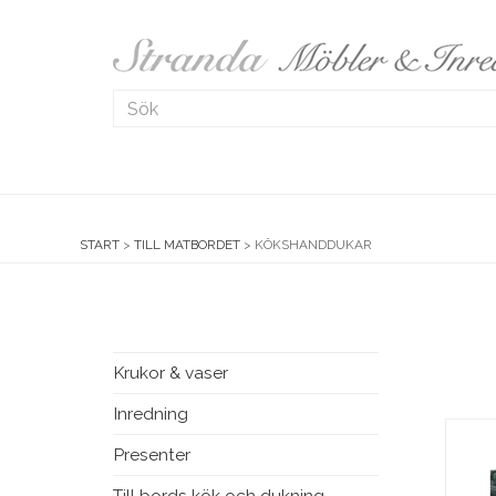
START
>
TILL MATBORDET
>
KÖKSHANDDUKAR
Krukor & vaser
Inredning
Presenter
Till bords kök och dukning