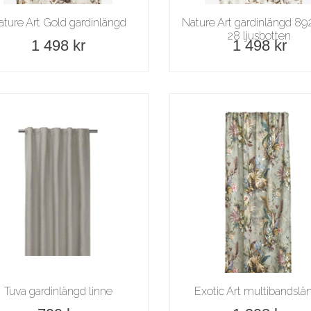
ature Art Gold gardinlängd
Nature Art gardinlängd 8
28 ljusbotten
1 498 kr
1 498 kr
Tuva gardinlängd linne
Exotic Art multibandslä