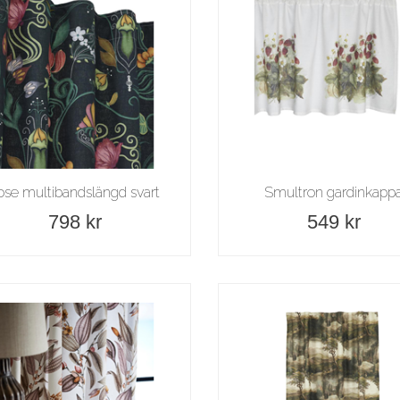
ose multibandslängd svart
Smultron gardinkapp
798 kr
549 kr