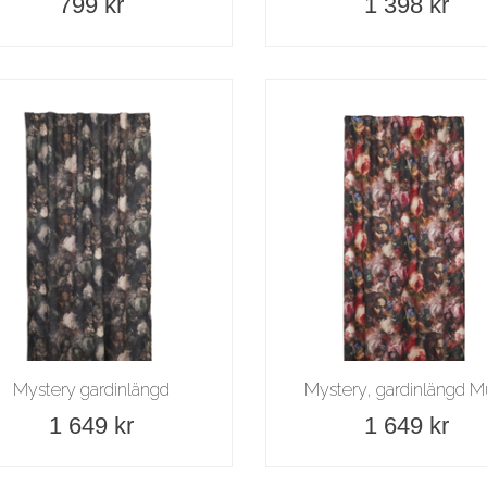
799 kr
1 398 kr
Mystery gardinlängd
Mystery, gardinlängd Mu
1 649 kr
1 649 kr