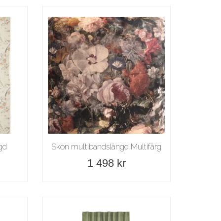
gd
Skön multibandslängd Multifärg
1 498 kr