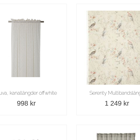
uva, kanallängder offwhite
Serenty Multibandslän
998 kr
1 249 kr