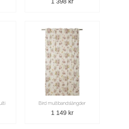
1 398 kr
lti
Bird multibandslängder
1 149 kr