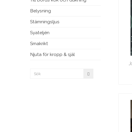
Belysning
Stämningsljus
Syateljén
Smakrikt
Njuta för kropp & själ
J