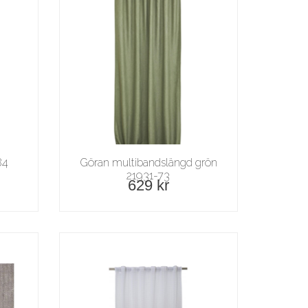
84
Göran multibandslängd grön
21931-73
629 kr