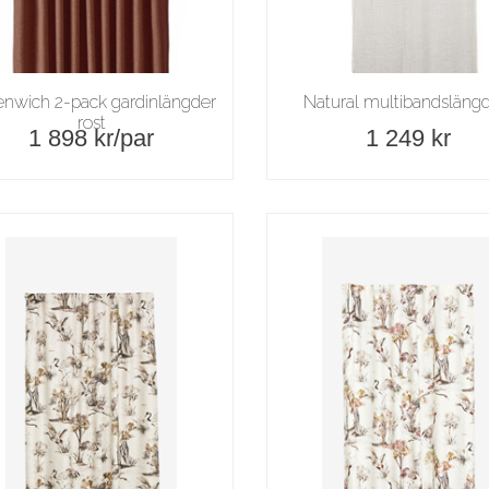
enwich 2-pack gardinlängder
Natural multibandslängd
rost
1 898 kr/
par
1 249 kr