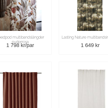
eedpod multibandslängder
Lasting Nature multibandsi
puderrosa
1 798 kr/
par
1 649 kr