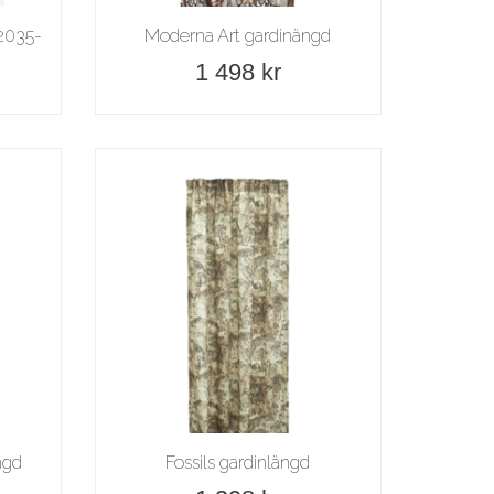
92035-
Moderna Art gardinängd
1 498 kr
ngd
Fossils gardinlängd