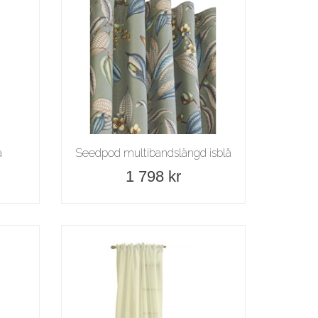
a
Seedpod multibandslängd isblå
1 798 kr