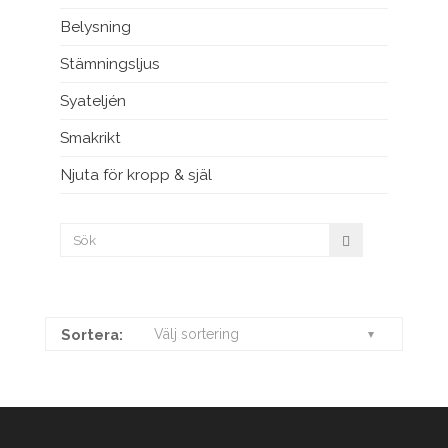
Belysning
Stämningsljus
Syateljén
Smakrikt
Njuta för kropp & själ
Sortera:
Välj sortering