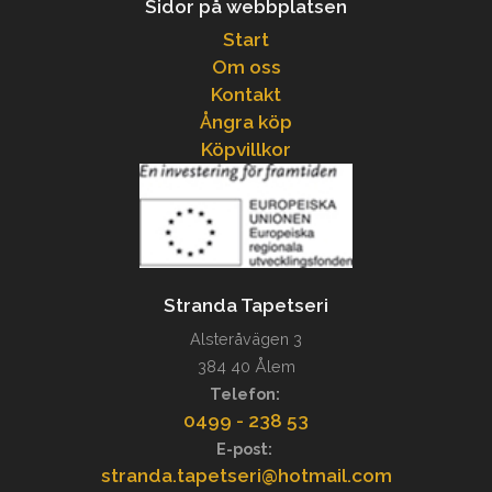
Sidor på webbplatsen
Start
Om oss
Kontakt
Ångra köp
Köpvillkor
Stranda Tapetseri
Alsteråvägen 3
384 40 Ålem
Telefon:
0499 - 238 53
E-post:
stranda.tapetseri@hotmail.com