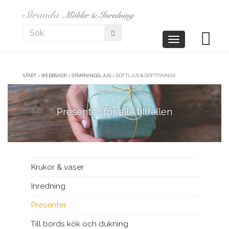
Toggle
navigation
START
>
WEBBSHOP
>
STÄMNINGSLJUS
>
DOFTLJUS & DOFTPINNAR
Presenter för alla tillfällen
Krukor & vaser
Inredning
Presenter
Till bords kök och dukning