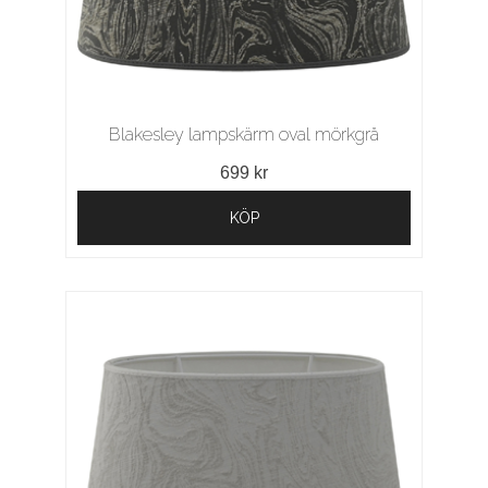
Blakesley lampskärm oval mörkgrå
699 kr
KÖP