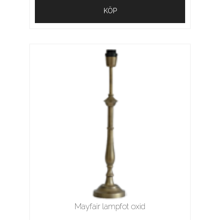
KÖP
Mayfair lampfot oxid