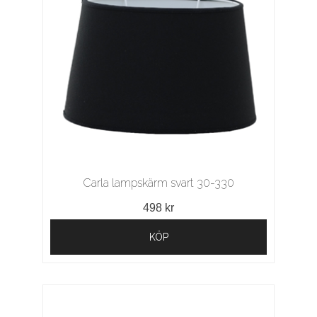
Carla lampskärm svart 30-330
498 kr
KÖP