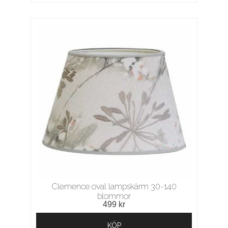
Clemence oval lampskärm 30-140
blommor
499 kr
KÖP