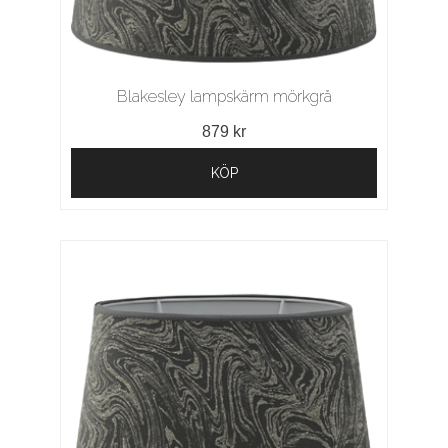
Blakesley lampskärm mörkgrå
879 kr
KÖP