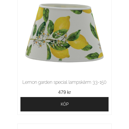
Lemon garden special lampskärm 33-150
479 kr
KÖP