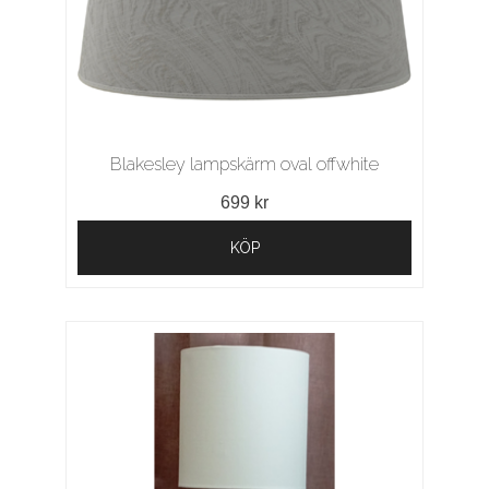
Blakesley lampskärm oval offwhite
699 kr
KÖP