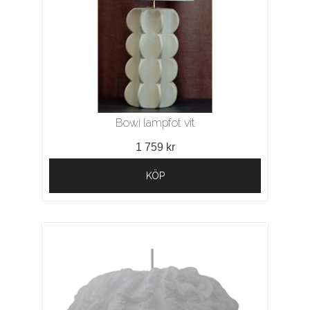
Bowi lampfot vit
1 759 kr
KÖP