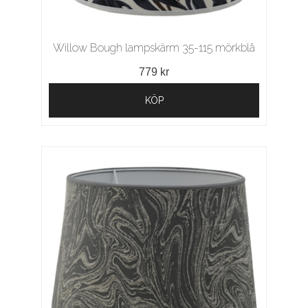
Willow Bough lampskärm 35-115 mörkblå
779 kr
KÖP