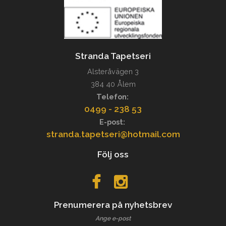
Stranda Tapetseri
Alsteråvägen 3
384 40 Ålem
Telefon:
0499 - 238 53
E-post:
stranda.tapetseri@hotmail.com
Följ oss
Prenumerera på nyhetsbrev
Ange e-post