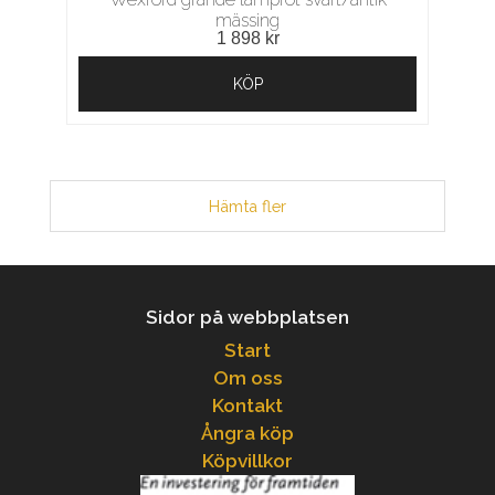
mässing
1 898 kr
KÖP
Hämta fler
Sidor på webbplatsen
Start
Om oss
Kontakt
Ångra köp
Köpvillkor