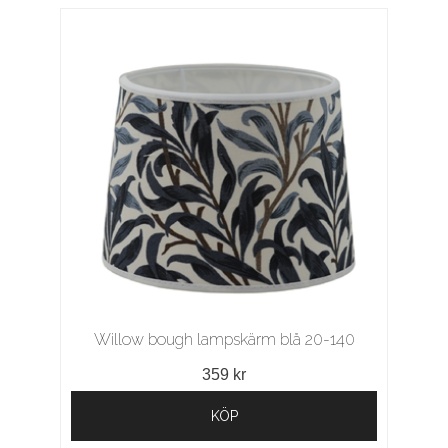
Willow bough lampskärm blå 20-140
359 kr
KÖP