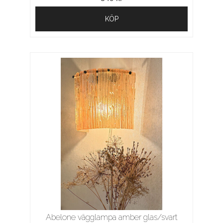
KÖP
Abelone vägglampa amber glas/svart