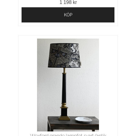
1 198 kr
KÖP
Wexford grande lampfot svart/antik