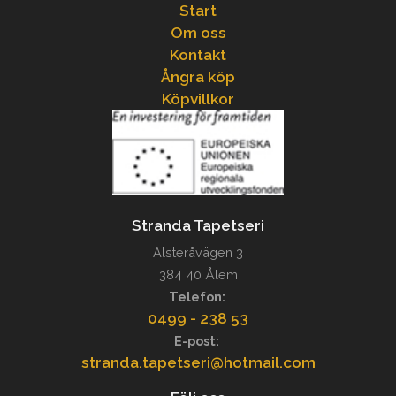
Start
Om oss
Kontakt
Ångra köp
Köpvillkor
Stranda Tapetseri
Alsteråvägen 3
384 40 Ålem
Telefon:
0499 - 238 53
E-post:
stranda.tapetseri@hotmail.com