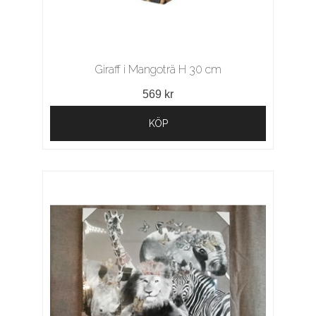
Giraff i Mangoträ H 30 cm
569 kr
KÖP