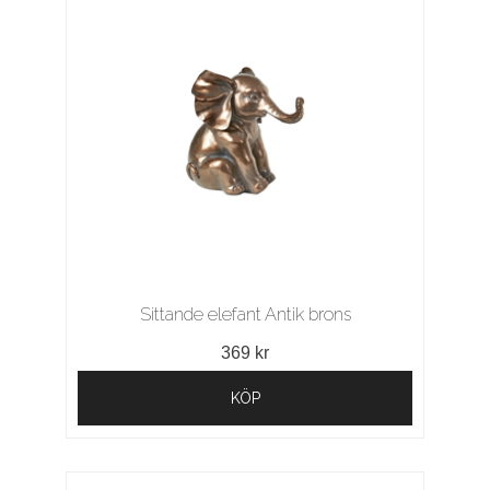
Sittande elefant Antik brons
369 kr
KÖP