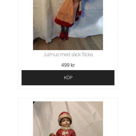
Julmus med säck flicka
499 kr
KÖP