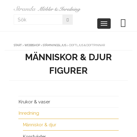
Toggle
navigation
START
>
WEBBSHOP
>
STÄMNINGSLJUS
>
DOFTLJUS & DOFTPINNAR
MÄNNISKOR & DJUR
FIGURER
Krukor & vaser
Inredning
Människor & djur
Konstväxter