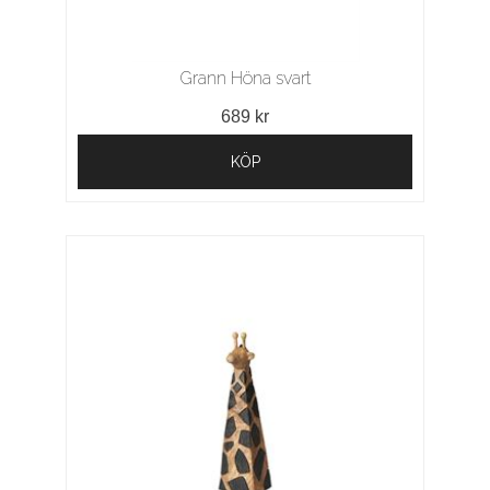
Grann Höna svart
689 kr
KÖP