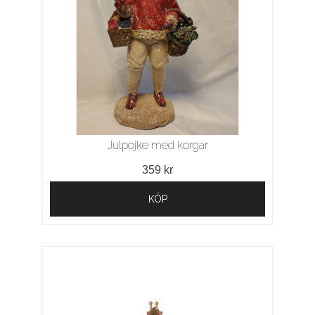
Julpojke med korgar
359 kr
KÖP