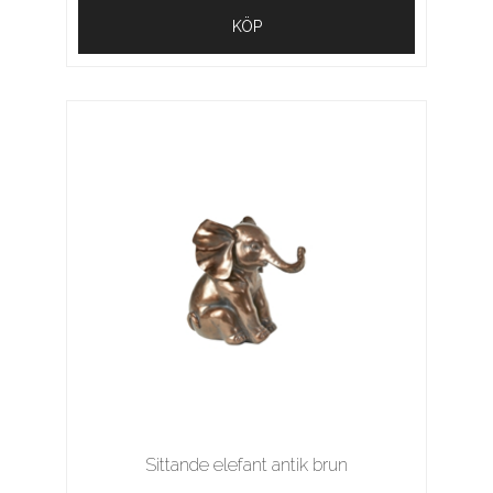
KÖP
Sittande elefant antik brun