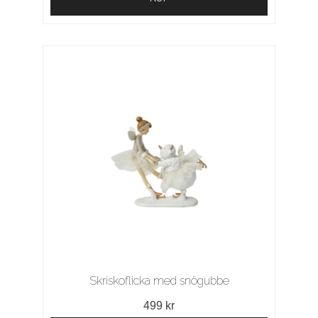
Skriskoflicka med snögubbe
499 kr