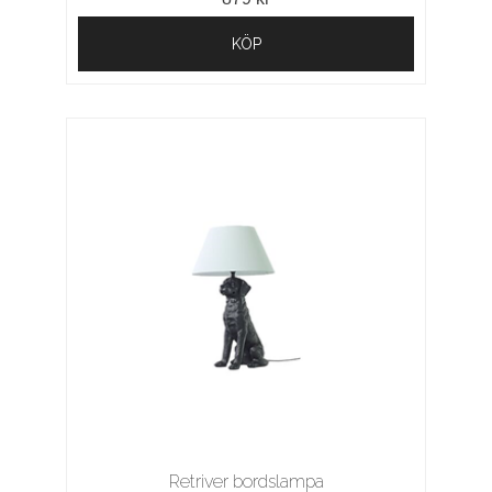
KÖP
Retriver bordslampa