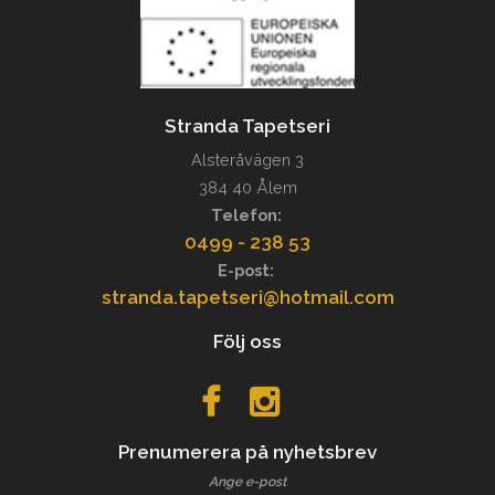
Stranda Tapetseri
Alsteråvägen 3
384 40 Ålem
Telefon:
0499 - 238 53
E-post:
stranda.tapetseri@hotmail.com
Följ oss
Prenumerera på nyhetsbrev
Ange e-post