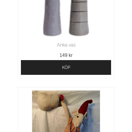
Anka vas
149 kr
KÖP