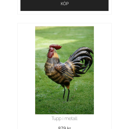
KÖP
Tupp i metall
879 kr