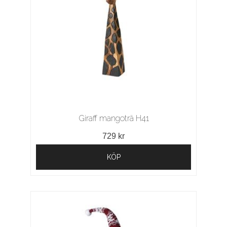
Giraff mangoträ H41
729 kr
KÖP