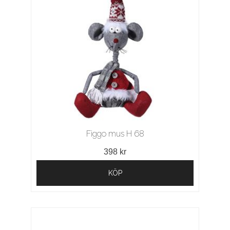
Figgo mus H 68
398 kr
KÖP