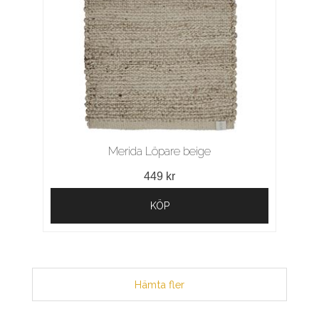
Merida Löpare beige
449 kr
KÖP
Hämta fler