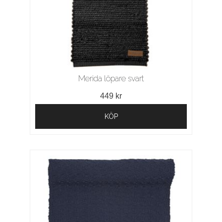
Merida löpare svart
449 kr
KÖP