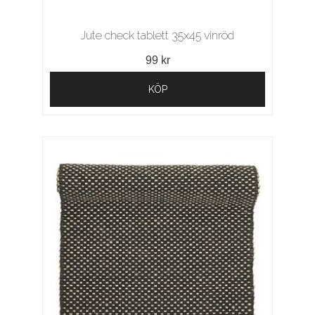
Jute check tablett 35x45 vinröd
99 kr
KÖP