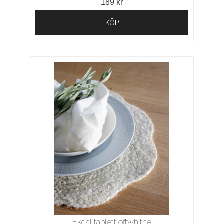
189 kr
KÖP
Ekdal tablett offwhithe