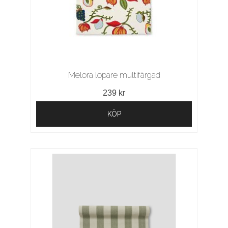
Melora löpare multifärgad
239 kr
KÖP