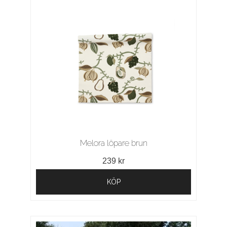
Melora löpare brun
239 kr
KÖP