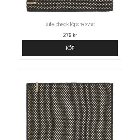
Jute check löpare svart
279 kr
KÖP