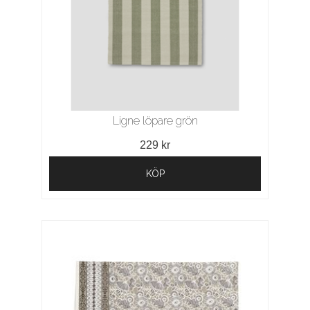
Ligne löpare grön
229 kr
KÖP