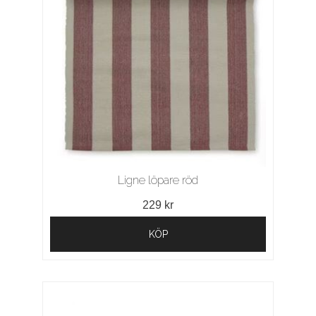
Ligne löpare röd
229 kr
KÖP