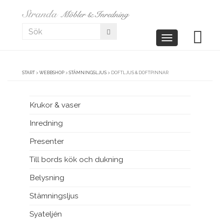
Toggle
navigation
START
>
WEBBSHOP
>
STÄMNINGSLJUS
>
DOFTLJUS & DOFTPINNAR
Krukor & vaser
Inredning
Presenter
Till bords kök och dukning
Belysning
Stämningsljus
Syateljén