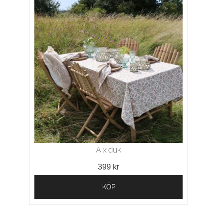
Aix duk
399 kr
KÖP