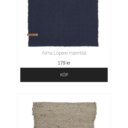
Alma Löpare marinblå
179 kr
KÖP