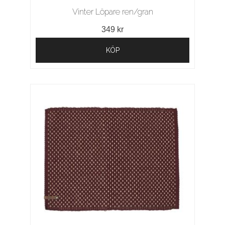
Vinter Löpare ren/gran
349 kr
KÖP