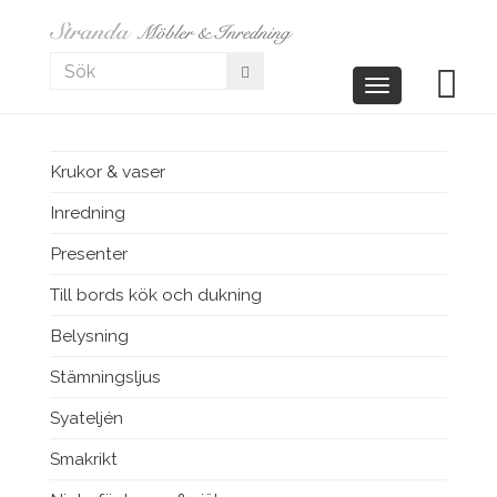
Toggle
navigation
Krukor & vaser
Inredning
Presenter
Till bords kök och dukning
Belysning
Stämningsljus
Syateljén
Smakrikt