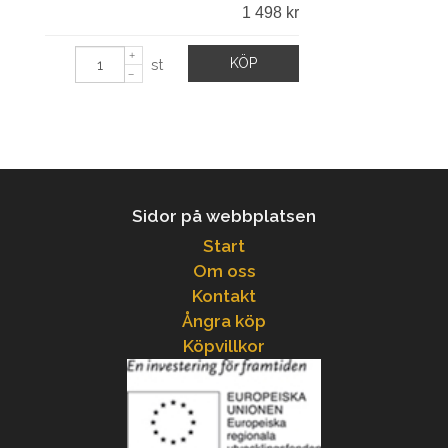
1 498 kr
KÖP
st
Sidor på webbplatsen
Start
Om oss
Kontakt
Ångra köp
Köpvillkor