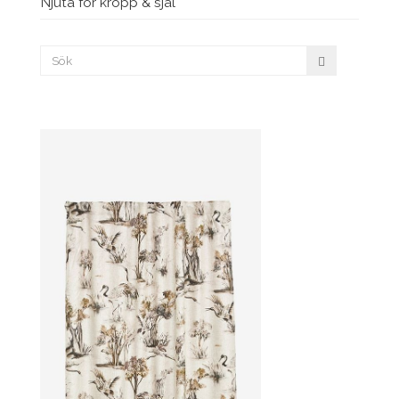
Njuta för kropp & själ