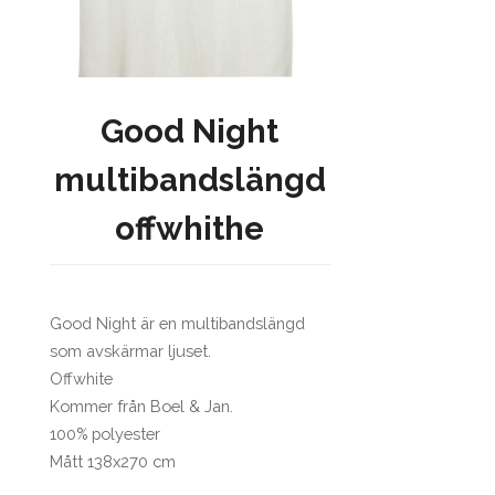
Good Night
multibandslängd
offwhithe
Good Night är en multibandslängd
som avskärmar ljuset.
Offwhite
Kommer från Boel & Jan.
100% polyester
Mått 138x270 cm