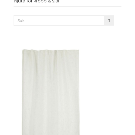
Njuta för kropp & själ