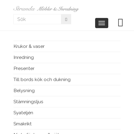
Toggle
navigation
Krukor & vaser
Inredning
Presenter
Till bords kök och dukning
Belysning
Stämningsljus
Syateljén
Smakrikt