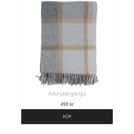
Astor pläd grå/gul
498 kr
KÖP