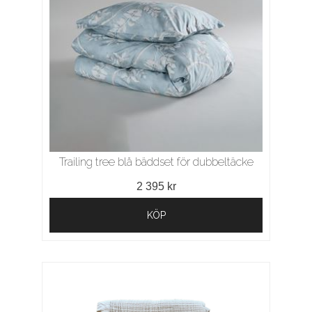
Trailing tree blå bäddset för dubbeltäcke
2 395 kr
KÖP