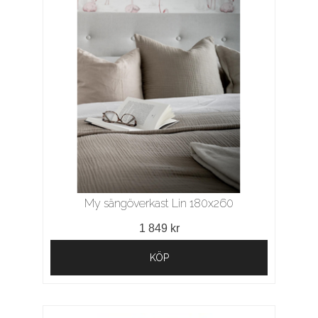
My sängöverkast Lin 180x260
1 849 kr
KÖP