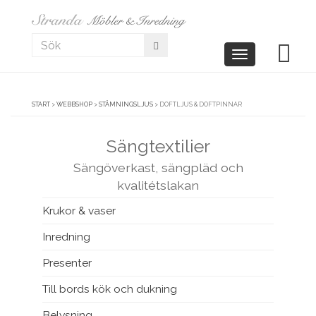
Toggle
navigation
START
>
WEBBSHOP
>
STÄMNINGSLJUS
>
DOFTLJUS & DOFTPINNAR
Sängtextilier
Sängöverkast, sängpläd och
kvalitétslakan
Krukor & vaser
Inredning
Presenter
Till bords kök och dukning
Belysning