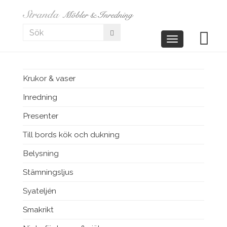
Toggle
navigation
Krukor & vaser
Inredning
Presenter
Till bords kök och dukning
Belysning
Stämningsljus
Syateljén
Smakrikt