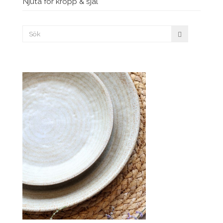
Njuta för kropp & själ