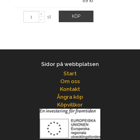
89 kr
KÖP
st
Sidor på webbplatsen
Start
Om oss
Kontakt
Ångra köp
Köpvillkor