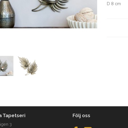
D 8 cm
a Tapetseri
Följ oss
ägen 3