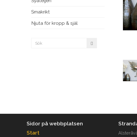
Syateljén
Smakrikt
Njuta för kropp & själ
Sidor på webbplatsen
Strand
Start
Alsteråv