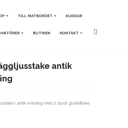
OP
TILL MATBORDET
KUDDAR
RANTÖRER
BUTIKEN
KONTAKT
äggljusstake antik
ing
sstake i antik mässing med 2 styck glashållare.