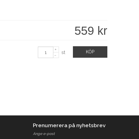
559 kr
KÖP
st
Prenumerera på nyhetsbrev
Ange e-post