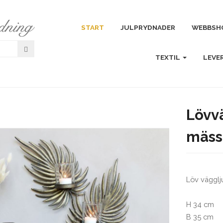
START
JULPRYDNADER
WEBBSH
TEXTIL
LEVE
Lövv
mäss
Löv vägglju
H 34 cm
B 35 cm