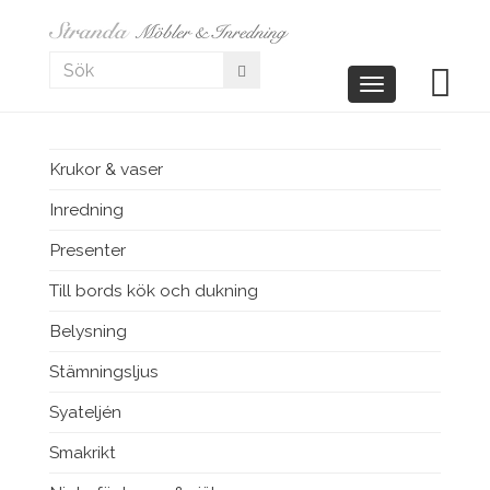
Toggle
navigation
Krukor & vaser
Inredning
Presenter
Till bords kök och dukning
Belysning
Stämningsljus
Syateljén
Smakrikt