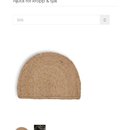
Njuta för kropp & själ