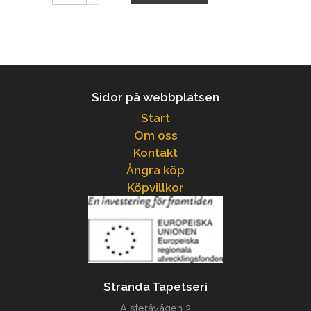
Sidor på webbplatsen
Start
Om oss
Kontakt
Ångra köp
Köpvillkor
Stranda Tapetseri
Alsteråvägen 3