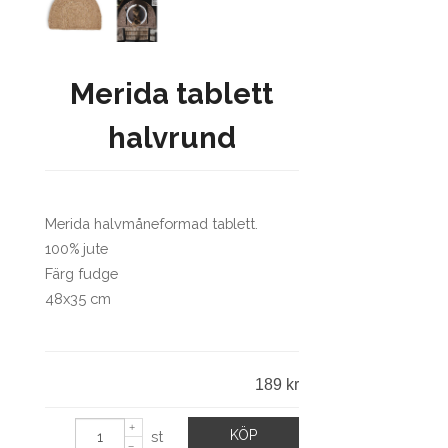
Merida tablett
halvrund
Merida halvmåneformad tablett.
100% jute
Färg fudge
48x35 cm
189 kr
KÖP
st