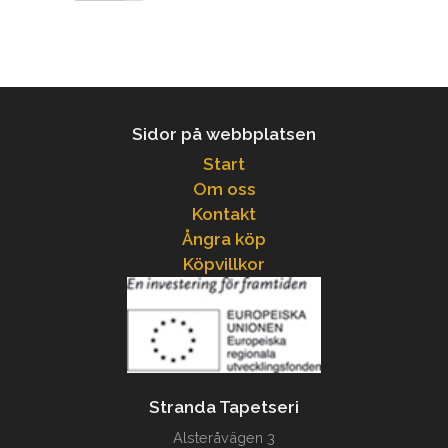
Sidor på webbplatsen
Start
Om oss
Kontakt
Ångra köp
Köpvillkor
Stranda Tapetseri
Alsteråvägen 3