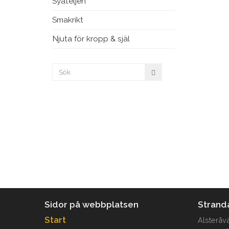
Syateljén
Smakrikt
Njuta för kropp & själ
Sidor på webbplatsen
Strand
Start
Alsteråv