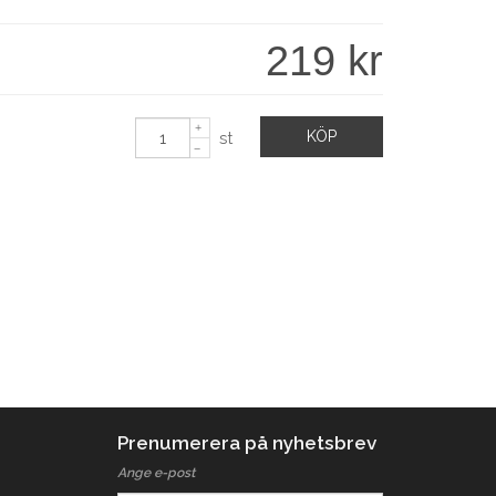
219 kr
KÖP
st
Prenumerera på nyhetsbrev
Ange e-post