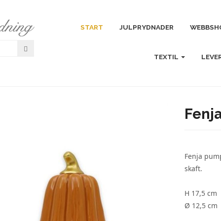
START
JULPRYDNADER
WEBBSH
TEXTIL
LEVE
Fenj
Fenja pump
skaft.
H 17,5 cm
Ø 12,5 cm