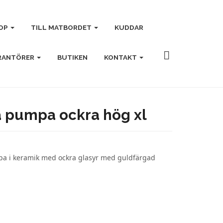
OP
TILL MATBORDET
KUDDAR
RANTÖRER
BUTIKEN
KONTAKT
a pumpa ockra hög xl
a i keramik med ockra glasyr med guldfärgad